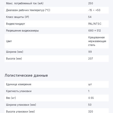
Макс. потребляемый ток (мА)
250
Диапазон рабочих температур (°C)
-15 ÷ +50
Класс защиты (IP)
54
Видеостандарт
PAL/NTSC
Разрешение видеокамеры
680 x 512
Крацованная
Цвет
нержавеющая
сталь
Ширина (мм)
99
Высота (мм)
207
Логистические данные
Единица измерения
шт
Кратность упаковки
1
Вес (кг)
0.55
Ширина упаковки (мм)
50
Высота упаковки (мм)
320